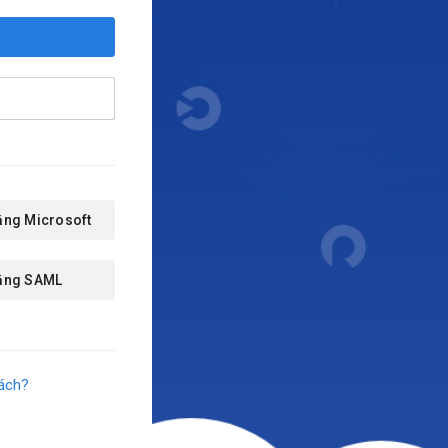
ằng Microsoft
ằng SAML
hách?