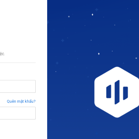
ệc.
Quên mật khẩu?