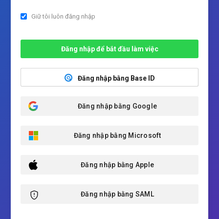
Giữ tôi luôn đăng nhập
Đăng nhập để bắt đầu làm việc
Đăng nhập bằng Base ID
Đăng nhập bằng Google
Đăng nhập bằng Microsoft
Đăng nhập bằng Apple
Đăng nhập bằng SAML