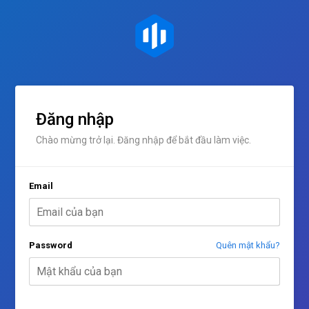
Đăng nhập
Chào mừng trở lại. Đăng nhập để bắt đầu làm việc.
Email
Password
Quên mật khẩu?