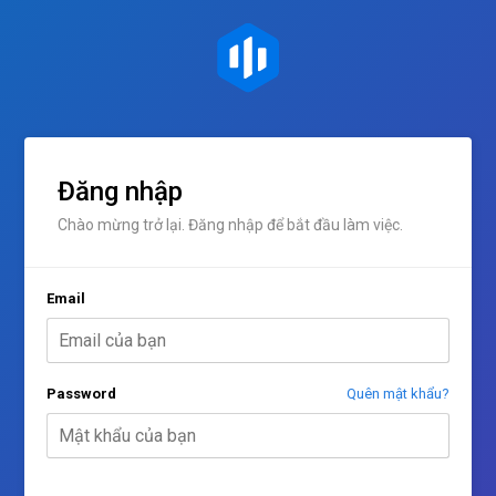
Đăng nhập
Chào mừng trở lại. Đăng nhập để bắt đầu làm việc.
Email
Password
Quên mật khẩu?